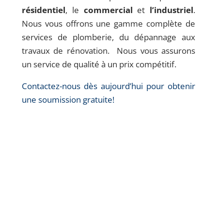
résidentiel
, le
commercial
et
l’industriel
.
Nous vous offrons une gamme complète de
services de plomberie, du dépannage aux
travaux de rénovation. Nous vous assurons
un service de qualité à un prix compétitif.
Contactez-nous dès aujourd’hui pour obtenir
une soumission gratuite!
Un service complet de
plomberie à Trois-Rivières
Une mauvaise installation ou une mauvaise
réparation peut entraîner des fuites d’eau ou