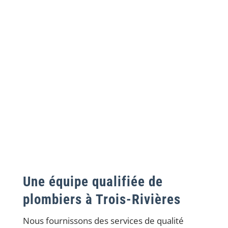
Pour tous vos travaux de plomberie, faites
appel à notre entreprise. Chez nous, vous
bénéficiez d’un service complet allant de
l’installation à la réparation en passant par le
dépannage.
Installation
Inspection
Entretien
Réparation
Une équipe qualifiée de
plombiers à Trois-Rivières
Nous fournissons des services de qualité